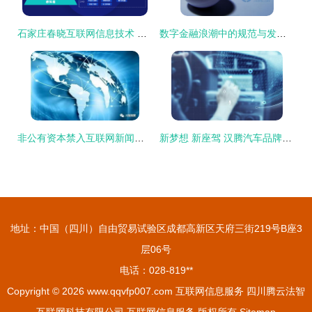
石家庄春晓互联网信息技术 专业、可靠的互联网信息服务提供商
数字金融浪潮中的规范与发展 从央行2015年报看互联网金融监管路径
非公有资本禁入互联网新闻采编业务 解读《互联网新闻信息服务新规》的核心导向
新梦想 新座驾 汉腾汽车品牌全景解读
地址：中国（四川）自由贸易试验区成都高新区天府三街219号B座3
层06号
电话：028-819**
Copyright © 2026
www.qqvfp007.com
互联网信息服务
四川腾云法智