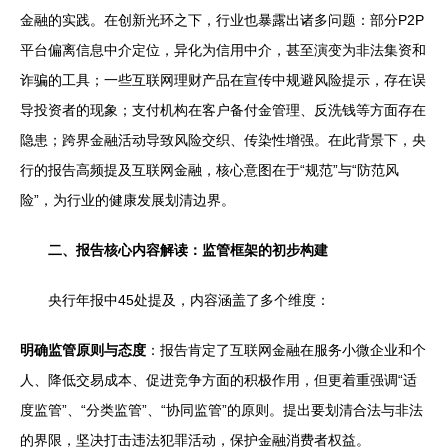
金融的实践。在创新光环之下，行业也暴露出诸多问题：部分P2P
平台偏离信息中介定位，异化为信用中介，甚至演变为非法集资和
诈骗的工具；一些互联网理财产品在宣传中规避风险提示，存在误
导投资者的现象；支付机构在客户备付金管理、反洗钱等方面存在
隐患；跨界金融活动导致风险交织、传染性增强。在此背景下，央
行的报告高频提及互联网金融，核心意图在于“规范”与“防范风
险”，为行业的健康发展划清边界。
二、报告核心内容解读：监管框架的初步构建
央行年报中45处提及，内容涵盖了多个维度：
明确监管原则与态度
：报告肯定了互联网金融在服务小微企业和个
人、降低交易成本、促进竞争方面的积极作用，但更着重强调“适
度监管”、“分类监管”、“协同监管”的原则。提出要划清合法与非法
的界限，坚决打击违法犯罪活动，保护金融消费者权益。